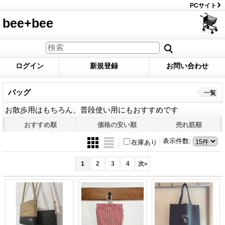
PCサイト
bee+bee
ログイン
新規登録
お問い合わせ
バッグ
一覧
お散歩用はもちろん、普段使い用にもおすすめです
おすすめ順
価格の安い順
売れ筋順
表示件数
:
在庫あり
1
2
3
4
次
»