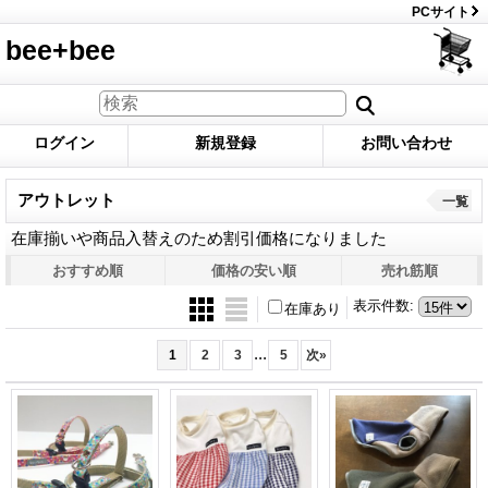
PCサイト
bee+bee
ログイン
新規登録
お問い合わせ
アウトレット
一覧
在庫揃いや商品入替えのため割引価格になりました
おすすめ順
価格の安い順
売れ筋順
表示件数
:
在庫あり
...
1
2
3
5
次
»