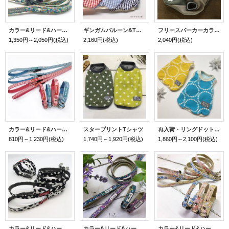
カラー&リード&ハーネス タイニーキャンディドット
ギンガムバルーン&Tブラウス
フリースパーカーカラーブロック
1,350円～2,050円
(税込)
2,160円
(税込)
2,040円
(税込)
カラー&リード&ハーネス 綿麻ストライプ
スタープリントTシャツ
再入荷・リングドットタンク
810円～1,230円
(税込)
1,740円～1,920円
(税込)
1,860円～2,100円
(税込)
カラー&リード&ハーネス ダルメシアン(コーデュロイ)
カラー&リード&ハーネス nora小花
カラー&リード&ハーネス ナチュラルリバティ