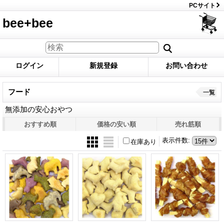
PCサイト
bee+bee
ログイン
新規登録
お問い合わせ
フード
一覧
無添加の安心おやつ
おすすめ順
価格の安い順
売れ筋順
表示件数
:
在庫あり