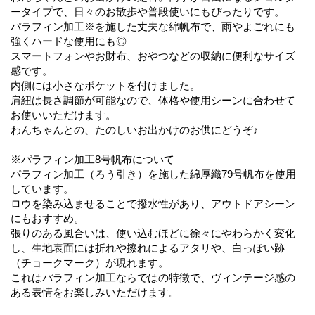
ータイプで、日々のお散歩や普段使いにもぴったりです。
パラフィン加工※を施した丈夫な綿帆布で、雨やよごれにも
強くハードな使用にも◎
スマートフォンやお財布、おやつなどの収納に便利なサイズ
感です。
内側には小さなポケットを付けました。
肩紐は長さ調節が可能なので、体格や使用シーンに合わせて
お使いいただけます。
わんちゃんとの、たのしいお出かけのお供にどうぞ♪
※パラフィン加工8号帆布について
パラフィン加工（ろう引き）を施した綿厚織79号帆布を使用
しています。
ロウを染み込ませることで撥水性があり、アウトドアシーン
にもおすすめ。
張りのある風合いは、使い込むほどに徐々にやわらかく変化
し、生地表面には折れや擦れによるアタリや、白っぽい跡
（チョークマーク）が現れます。
これはパラフィン加工ならではの特徴で、ヴィンテージ感の
ある表情をお楽しみいただけます。