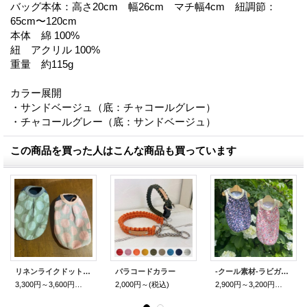
バッグ本体：高さ20cm 幅26cm マチ幅4cm 紐調節：
65cm〜120cm
本体 綿 100%
紐 アクリル 100%
重量 約115g
カラー展開
・サンドベージュ（底：チャコールグレー）
・チャコールグレー（底：サンドベージュ）
この商品を買った人はこんな商品も買っています
リネンライクドットTブラウス
パラコードカラー
-クール素材-ラビガーデンタンク
3,300円～3,600円
(税込)
2,000円～
(税込)
2,900円～3,200円
(税込)