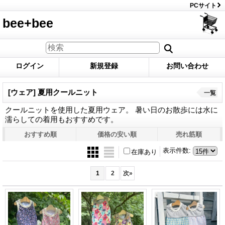
PCサイト
bee+bee
ログイン
新規登録
お問い合わせ
[ウェア] 夏用クールニット
一覧
クールニットを使用した夏用ウェア。 暑い日のお散歩には水に
濡らしての着用もおすすめです。
おすすめ順
価格の安い順
売れ筋順
表示件数
:
在庫あり
1
2
次
»