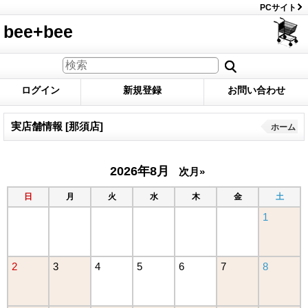
PCサイト
bee+bee
ログイン
新規登録
お問い合わせ
実店舗情報 [那須店]
ホーム
2026年8月
次月»
日
月
火
水
木
金
土
1
2
3
4
5
6
7
8