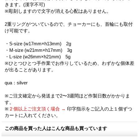
きます。(漢字不可)
※彫刻しますので文字が消える心配はありません。
2重リングがついているので、チョーカーにも、首輪にも取付
け可能です。
・S-size (w17mm×h13mm) 2g
・M-size (w21mm×h17mm) 3g
・L-size (w26mm×h21mm) 5g
※ひとつひとつ手作業でお作りしているため、わずかな個体差
が出ることがあります。
qua：silver
※ご注文確定から発送まで2〜3週間ほど作製日数がかかりま
す。
※
２個以上ご注文頂く場合 →
印字指示をご記入の上１個ずつ
カートに入れてください。
この商品を買った人はこんな商品も買っています