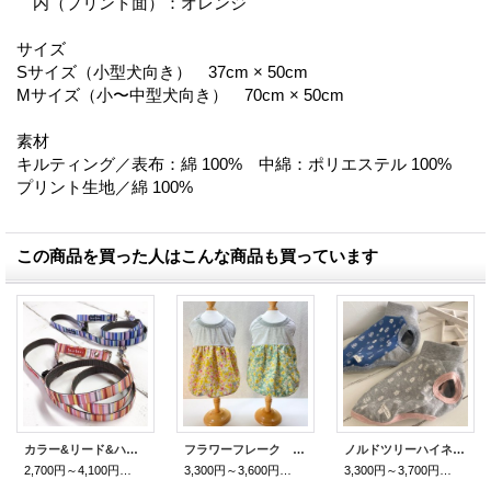
内（プリント面）：オレンジ
サイズ
Sサイズ（小型犬向き） 37cm × 50cm
Mサイズ（小〜中型犬向き） 70cm × 50cm
素材
キルティング／表布：綿 100% 中綿：ポリエステル 100%
プリント生地／綿 100%
この商品を買った人はこんな商品も買っています
カラー&リード&ハーネス マルチカラーボーダー
フラワーフレーク バルーンワンピ
ノルドツリーハイネックT
2,700円～4,100円
(税込)
3,300円～3,600円
(税込)
3,300円～3,700円
(税込)